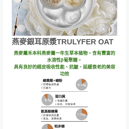
燕麥銀耳原漿TRULYFER OAT
燕麥屬禾本科燕麥屬一年生草本植物，含有豐富的
水溶性β葡聚糖，
具有良好的經皮吸收性能、抗皺、延緩衰老的美容
功效