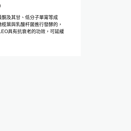
O
黃酮及其甘、低分子單甯等成
橄榄葉與乳酸杆菌進行發酵的，
OLEO具有抗衰老的功效，可延緩