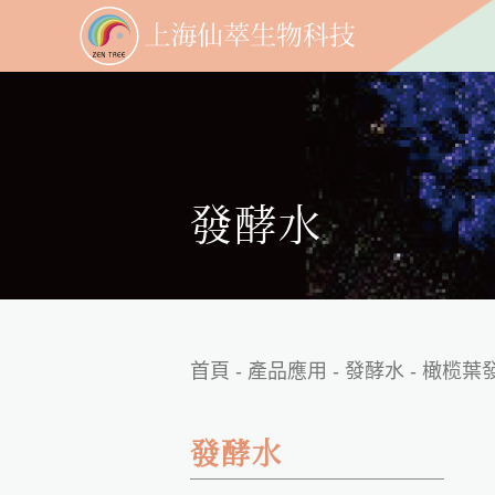
發酵水
首頁
- 產品應用 -
發酵水
- 橄榄葉發
發酵水